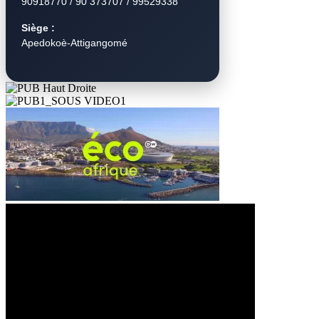
90918770 / 90 373707 / 99529338
Siège :
Apedokoè-Attigangomé