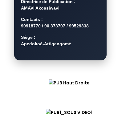
Directrice de Publication :
AMAVI Akossiwavi
Contacts :
90918770 / 90 373707 / 99529338
Siège :
Apedokoè-Attigangomé