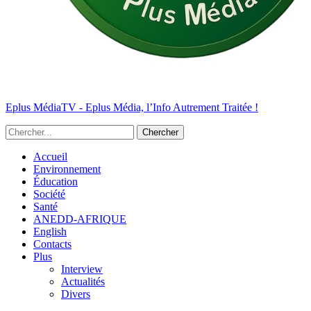
Eplus MédiaTV - Eplus Média, l’Info Autrement Traitée !
Accueil
Environnement
Éducation
Société
Santé
ANEDD-AFRIQUE
English
Contacts
Plus
Interview
Actualités
Divers