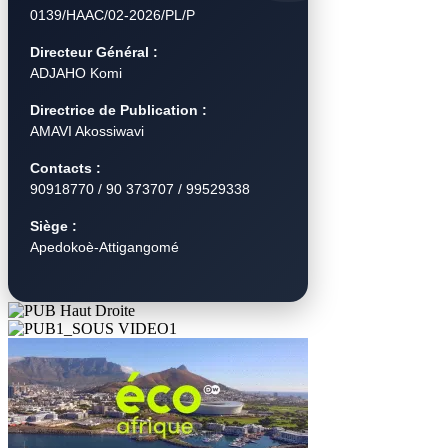
0139/HAAC/02-2026/PL/P
Directeur Général :
ADJAHO Komi
Directrice de Publication :
AMAVI Akossiwavi
Contacts :
90918770 / 90 373707 / 99529338
Siège :
Apedokoè-Attigangomé