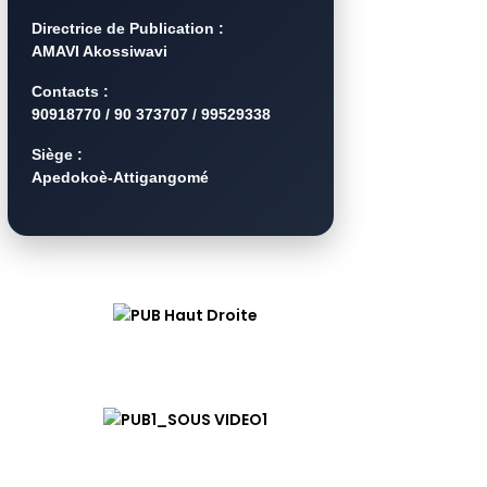
Directrice de Publication :
AMAVI Akossiwavi
Contacts :
90918770 / 90 373707 / 99529338
Siège :
Apedokoè-Attigangomé