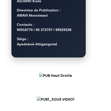
ADJAHO Komi
Directrice de Publication :
AMAVI Akossiwavi
Contacts :
90918770 / 90 373707 / 99529338
Siège :
Apedokoè-Attigangomé