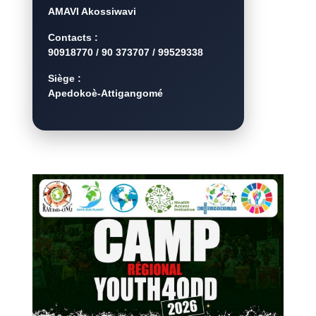
AMAVI Akossiwavi
Contacts :
90918770 / 90 373707 / 99529338
Siège :
Apedokoè-Attigangomé