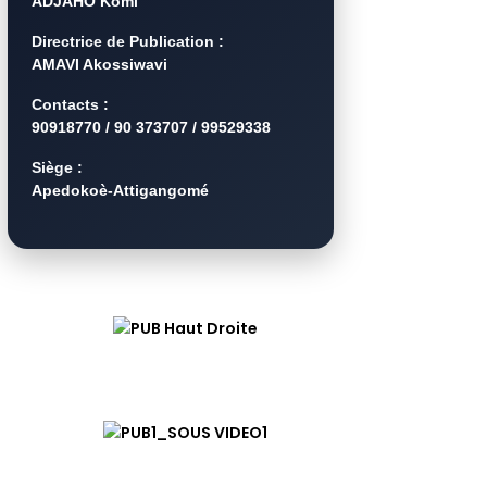
ADJAHO Komi
Directrice de Publication :
AMAVI Akossiwavi
Contacts :
90918770 / 90 373707 / 99529338
Siège :
Apedokoè-Attigangomé