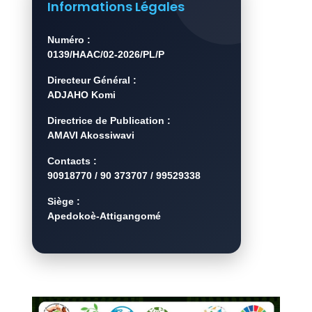
Informations Légales
Numéro :
0139/HAAC/02-2026/PL/P
Directeur Général :
ADJAHO Komi
Directrice de Publication :
AMAVI Akossiwavi
Contacts :
90918770 / 90 373707 / 99529338
Siège :
Apedokoè-Attigangomé