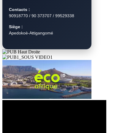
Contacts :
90918770 / 90 373707 / 99529338
Siège :
Apedokoè-Attigangomé