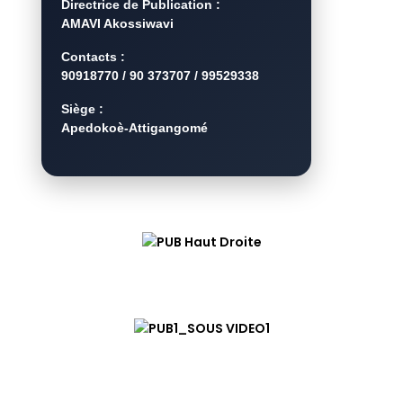
Directrice de Publication :
AMAVI Akossiwavi
Contacts :
90918770 / 90 373707 / 99529338
Siège :
Apedokoè-Attigangomé