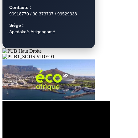
Contacts :
90918770 / 90 373707 / 99529338
Siège :
Apedokoè-Attigangomé