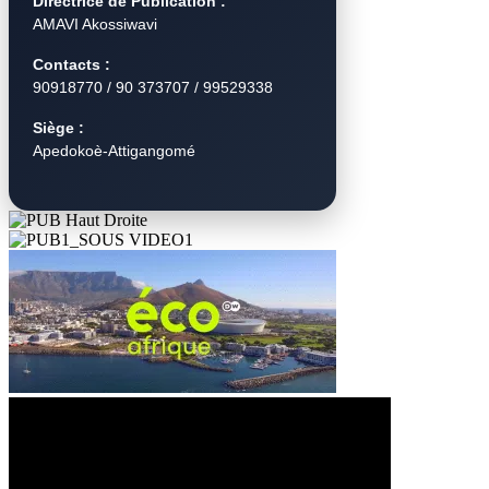
Directrice de Publication :
AMAVI Akossiwavi
Contacts :
90918770 / 90 373707 / 99529338
Siège :
Apedokoè-Attigangomé