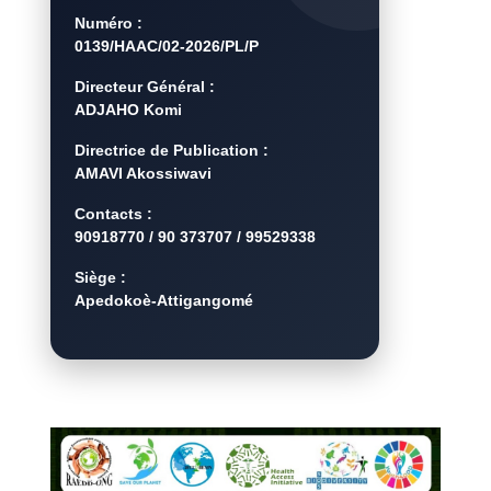
Numéro :
0139/HAAC/02-2026/PL/P
Directeur Général :
ADJAHO Komi
Directrice de Publication :
AMAVI Akossiwavi
Contacts :
90918770 / 90 373707 / 99529338
Siège :
Apedokoè-Attigangomé