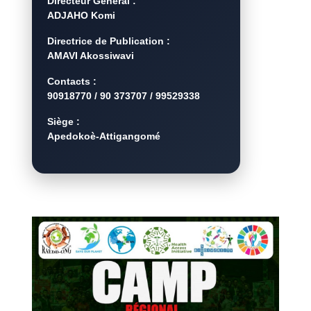
Directeur Général :
ADJAHO Komi
Directrice de Publication :
AMAVI Akossiwavi
Contacts :
90918770 / 90 373707 / 99529338
Siège :
Apedokoè-Attigangomé