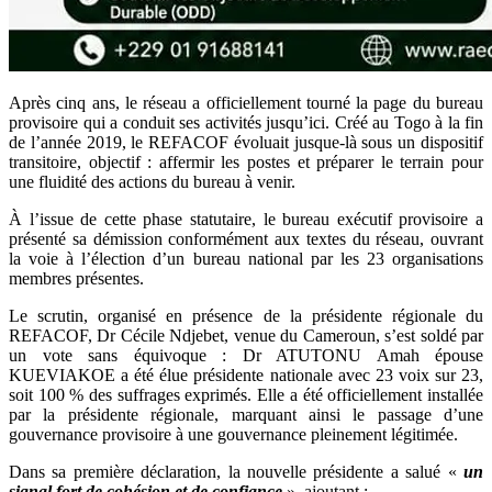
Après cinq ans, le réseau a officiellement tourné la page du bureau
provisoire qui a conduit ses activités jusqu’ici. Créé au Togo à la fin
de l’année 2019, le REFACOF évoluait jusque-là sous un dispositif
transitoire, objectif : affermir les postes et préparer le terrain pour
une fluidité des actions du bureau à venir.
À l’issue de cette phase statutaire, le bureau exécutif provisoire a
présenté sa démission conformément aux textes du réseau, ouvrant
la voie à l’élection d’un bureau national par les 23 organisations
membres présentes.
Le scrutin, organisé en présence de la présidente régionale du
REFACOF, Dr Cécile Ndjebet, venue du Cameroun, s’est soldé par
un vote sans équivoque : Dr ATUTONU Amah épouse
KUEVIAKOE a été élue présidente nationale avec 23 voix sur 23,
soit 100 % des suffrages exprimés. Elle a été officiellement installée
par la présidente régionale, marquant ainsi le passage d’une
gouvernance provisoire à une gouvernance pleinement légitimée.
Dans sa première déclaration, la nouvelle présidente a salué «
un
signal fort de cohésion et de confiance
», ajoutant :