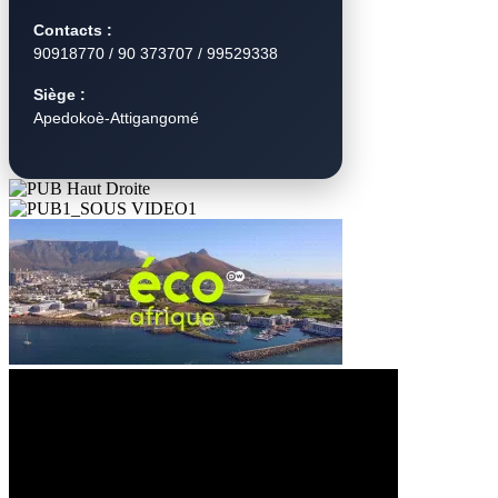
Contacts :
90918770 / 90 373707 / 99529338
Siège :
Apedokoè-Attigangomé