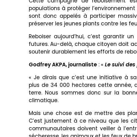
Cette campagne de reboisement est u
populations à protéger l’environnement e
sont donc appelés à participer massi
préserver les jeunes plants contre les fe
Reboiser aujourd’hui, c’est garantir un
futures. Au-delà, chaque citoyen doit 
soutenir durablement les efforts de re
Godfrey AKPA, journaliste
: «
Le suivi des
« Je dirais que c’est une initiative à 
plus de 34 000 hectares cette année, a
terre. Nous sommes donc sur la bonne
climatique.
Mais une chose est de mettre des plants
C’est justement à ce niveau que les cit
communautaires doivent veiller à l’entr
sécheresse, les animaux et les feux de b