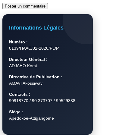
Informations Légales
Numéro :
0139/HAAC/02-2026/PL/P
Directeur Général :
ADJAHO Komi
Directrice de Publication :
AMAVI Akossiwavi
Contacts :
90918770 / 90 373707 / 99529338
Siège :
Apedokoè-Attigangomé