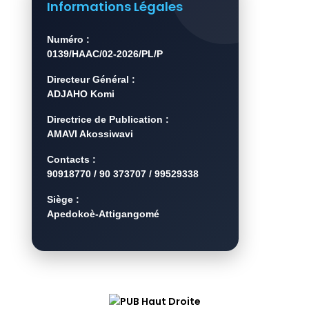
Informations Légales
Numéro :
0139/HAAC/02-2026/PL/P
Directeur Général :
ADJAHO Komi
Directrice de Publication :
AMAVI Akossiwavi
Contacts :
90918770 / 90 373707 / 99529338
Siège :
Apedokoè-Attigangomé