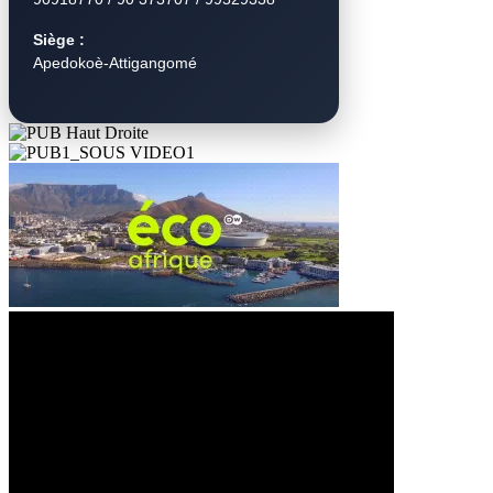
Siège :
Apedokoè-Attigangomé