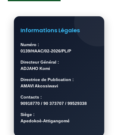
Informations Légales
Numéro :
0139/HAAC/02-2026/PL/P
Directeur Général :
ADJAHO Komi
Directrice de Publication :
AMAVI Akossiwavi
Contacts :
90918770 / 90 373707 / 99529338
Siège :
Apedokoè-Attigangomé