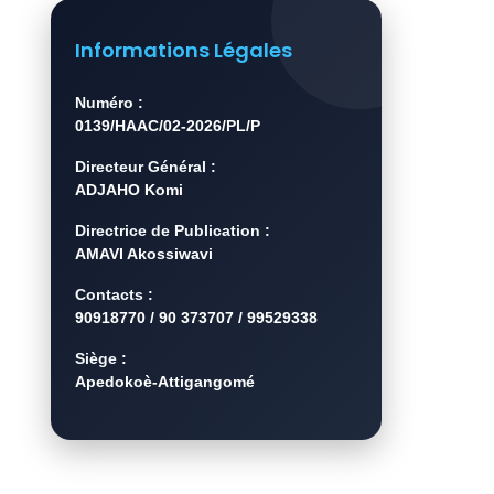
Informations Légales
Numéro :
0139/HAAC/02-2026/PL/P
Directeur Général :
ADJAHO Komi
Directrice de Publication :
AMAVI Akossiwavi
Contacts :
90918770 / 90 373707 / 99529338
Siège :
Apedokoè-Attigangomé