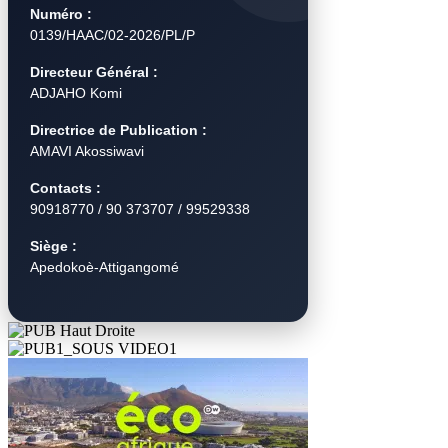
Numéro :
0139/HAAC/02-2026/PL/P
Directeur Général :
ADJAHO Komi
Directrice de Publication :
AMAVI Akossiwavi
Contacts :
90918770 / 90 373707 / 99529338
Siège :
Apedokoè-Attigangomé