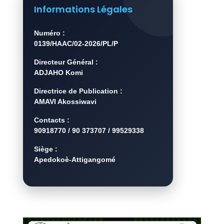
Informations Légales
Numéro :
0139/HAAC/02-2026/PL/P
Directeur Général :
ADJAHO Komi
Directrice de Publication :
AMAVI Akossiwavi
Contacts :
90918770 / 90 373707 / 99529338
Siège :
Apedokoè-Attigangomé