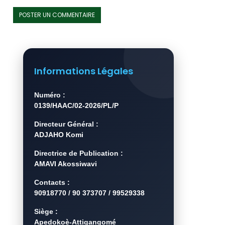
Informations Légales
Numéro :
0139/HAAC/02-2026/PL/P
Directeur Général :
ADJAHO Komi
Directrice de Publication :
AMAVI Akossiwavi
Contacts :
90918770 / 90 373707 / 99529338
Siège :
Apedokoè-Attigangomé