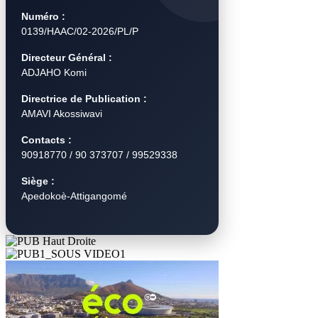
Numéro :
0139/HAAC/02-2026/PL/P
Directeur Général :
ADJAHO Komi
Directrice de Publication :
AMAVI Akossiwavi
Contacts :
90918770 / 90 373707 / 99529338
Siège :
Apedokoè-Attigangomé