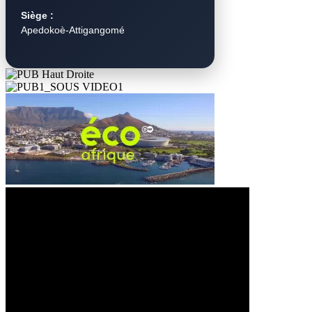
Siège :
Apedokoè-Attigangomé