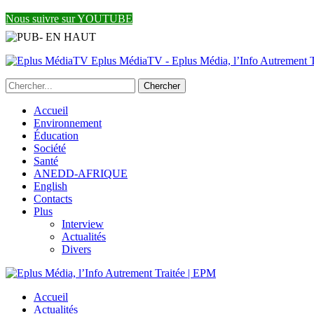
Nous suivre sur YOUTUBE
Eplus MédiaTV - Eplus Média, l’Info Autrement Tr
Accueil
Environnement
Éducation
Société
Santé
ANEDD-AFRIQUE
English
Contacts
Plus
Interview
Actualités
Divers
Accueil
Actualités