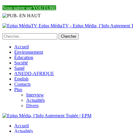
Nous suivre sur YOUTUBE
Eplus MédiaTV - Eplus Média, l’Info Autrement Tr
Accueil
Environnement
Éducation
Société
Santé
ANEDD-AFRIQUE
English
Contacts
Plus
Interview
Actualités
Divers
Accueil
Actualités