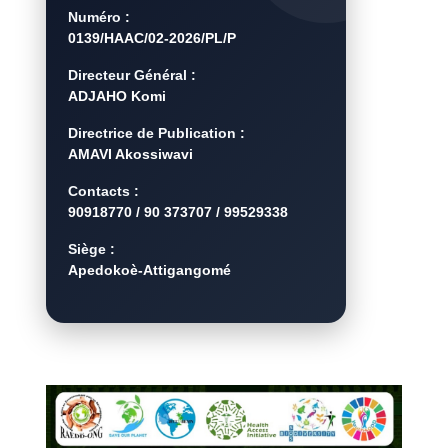
Numéro :
0139/HAAC/02-2026/PL/P
Directeur Général :
ADJAHO Komi
Directrice de Publication :
AMAVI Akossiwavi
Contacts :
90918770 / 90 373707 / 99529338
Siège :
Apedokoè-Attigangomé