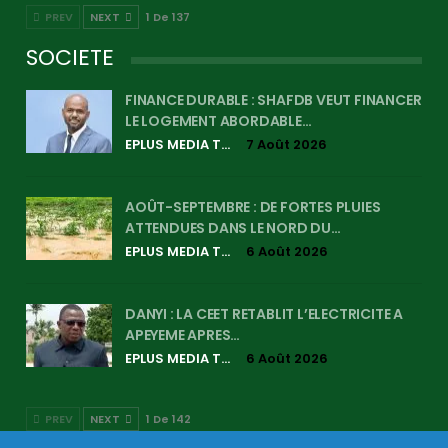
PREV
NEXT
1 De 137
SOCIETE
FINANCE DURABLE : SHAFDB VEUT FINANCER
LE LOGEMENT ABORDABLE…
EPLUS MEDIA TV
7 Août 2026
AOÛT-SEPTEMBRE : DE FORTES PLUIES
ATTENDUES DANS LE NORD DU…
EPLUS MEDIA TV
6 Août 2026
DANYI : LA CEET RETABLIT L’ELECTRICITE A
APEYEME APRES…
EPLUS MEDIA TV
6 Août 2026
PREV
NEXT
1 De 142