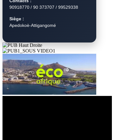
Contacts :
90918770 / 90 373707 / 99529338
Siège :
Apedokoè-Attigangomé