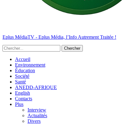
Eplus MédiaTV - Eplus Média, l’Info Autrement Traitée !
Accueil
Environnement
Éducation
Société
Santé
ANEDD-AFRIQUE
English
Contacts
Plus
Interview
Actualités
Divers