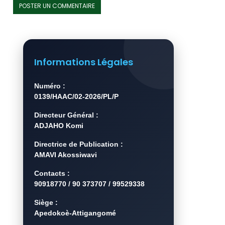
Informations Légales
Numéro :
0139/HAAC/02-2026/PL/P
Directeur Général :
ADJAHO Komi
Directrice de Publication :
AMAVI Akossiwavi
Contacts :
90918770 / 90 373707 / 99529338
Siège :
Apedokoè-Attigangomé