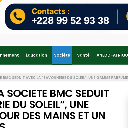
onnement
Éducation
Société
Santé
ANEDD-AFRIQU
ETE BMC SEDUIT AVEC LA “SAVONNERIE DU SOLEIL”, UNE GAMME PARFUM
LA SOCIETE BMC SEDUIT
E DU SOLEIL”, UNE
UR DES MAINS ET UN
S