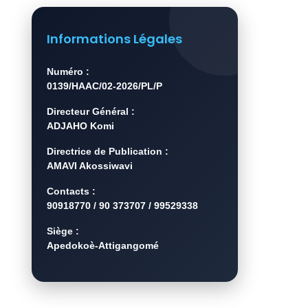
Informations Légales
Numéro :
0139/HAAC/02-2026/PL/P
Directeur Général :
ADJAHO Komi
Directrice de Publication :
AMAVI Akossiwavi
Contacts :
90918770 / 90 373707 / 99529338
Siège :
Apedokoè-Attigangomé