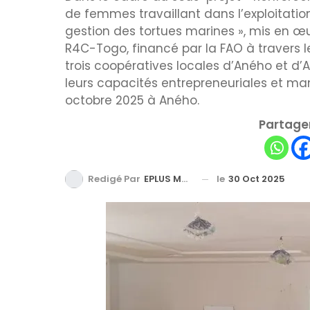
de femmes travaillant dans l’exploitatio
gestion des tortues marines », mis en 
R4C-Togo, financé par la FAO à travers l
trois coopératives locales d’Aného et d
leurs capacités entrepreneuriales et man
octobre 2025 à Aného.
Partager
le
30 Oct 2025
Redigé Par
EPLUS MEDIA TV