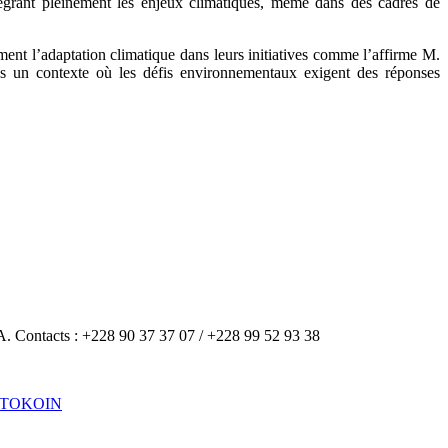
intégrant pleinement les enjeux climatiques, même dans des cadres de
ment l’adaptation climatique dans leurs initiatives comme l’affirme M.
s un contexte où les défis environnementaux exigent des réponses
A. Contacts : +228 90 37 37 07 / +228 99 52 93 38
 TOKOIN