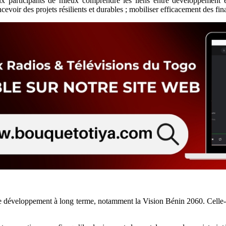
 participants de mieux comprendre les liens entre développement et a
oncevoir des projets résilients et durables ; mobiliser efficacement des f
e de développement à long terme, notamment la Vision Bénin 2060. Celle-