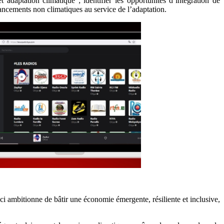
daptation climatique ; identifier les opportunités d’intégration de
inancements non climatiques au service de l’adaptation.
ci ambitionne de bâtir une économie émergente, résiliente et inclusive,