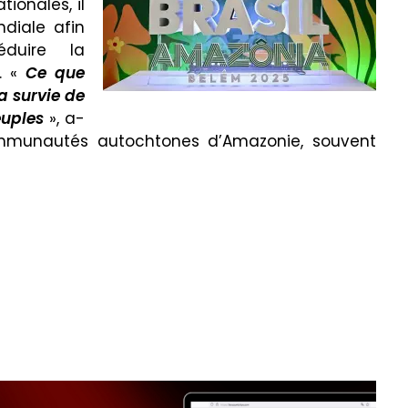
ionales, il
ndiale afin
éduire la
. «
Ce que
a survie de
euples
», a-
communautés autochtones d’Amazonie, souvent