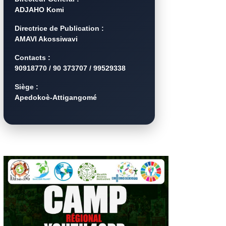
ADJAHO Komi
Directrice de Publication :
AMAVI Akossiwavi
Contacts :
90918770 / 90 373707 / 99529338
Siège :
Apedokoè-Attigangomé