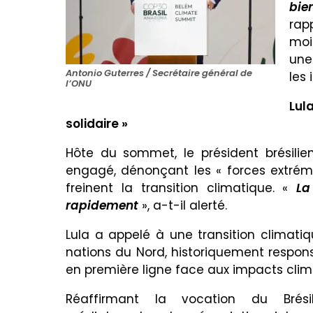
bie
rap
moi
une
Antonio Guterres / Secrétaire général de
les 
l’ONU
Lul
solidaire »
Hôte du sommet, le président brésilien
engagé, dénonçant les « forces extrémi
freinent la transition climatique. «
La
rapidement
», a-t-il alerté.
Lula a appelé à une transition climatiqu
nations du Nord, historiquement respons
en première ligne face aux impacts clim
Réaffirmant la vocation du Bré