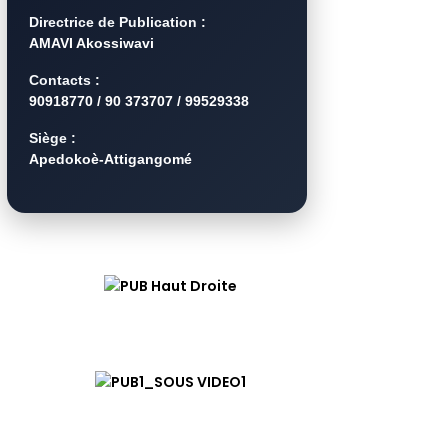
Directrice de Publication :
AMAVI Akossiwavi
Contacts :
90918770 / 90 373707 / 99529338
Siège :
Apedokoè-Attigangomé