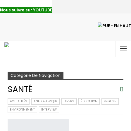
Nous suivre sur YOUTUBE
Accueil
Santé
Page 4
Catégorie De Navigation
SANTÉ
ACTUALITÉS
ANEDD-AFRIQUE
DIVERS
ÉDUCATION
ENGLISH
ENVIRONNEMENT
INTERVIEW