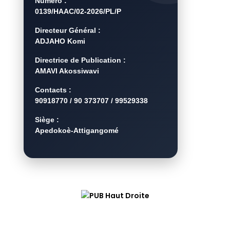
Numéro :
0139/HAAC/02-2026/PL/P
Directeur Général :
ADJAHO Komi
Directrice de Publication :
AMAVI Akossiwavi
Contacts :
90918770 / 90 373707 / 99529338
Siège :
Apedokoè-Attigangomé