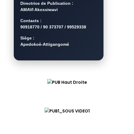
Directrice de Publication :
AMAVI Akossiwavi
Contacts :
90918770 / 90 373707 / 99529338
Siège :
Apedokoè-Attigangomé