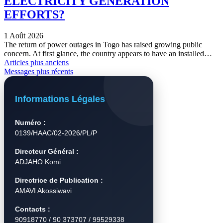
ELECTRICITY GENERATION
EFFORTS?
1 Août 2026
The return of power outages in Togo has raised growing public
concern. At first glance, the country appears to have an installed…
Articles plus anciens
Messages plus récents
Informations Légales
Numéro :
0139/HAAC/02-2026/PL/P
Directeur Général :
ADJAHO Komi
Directrice de Publication :
AMAVI Akossiwavi
Contacts :
90918770 / 90 373707 / 99529338