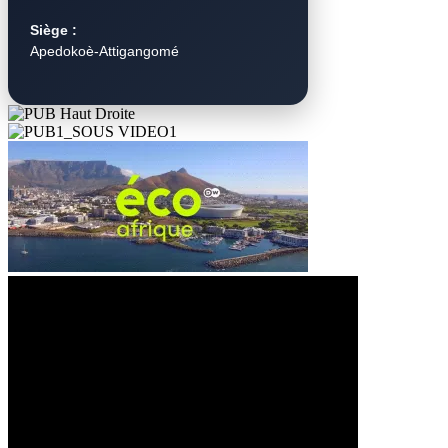
Siège :
Apedokoè-Attigangomé