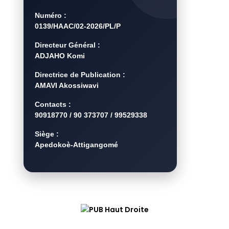
Numéro :
0139/HAAC/02-2026/PL/P
Directeur Général :
ADJAHO Komi
Directrice de Publication :
AMAVI Akossiwavi
Contacts :
90918770 / 90 373707 / 99529338
Siège :
Apedokoè-Attigangomé