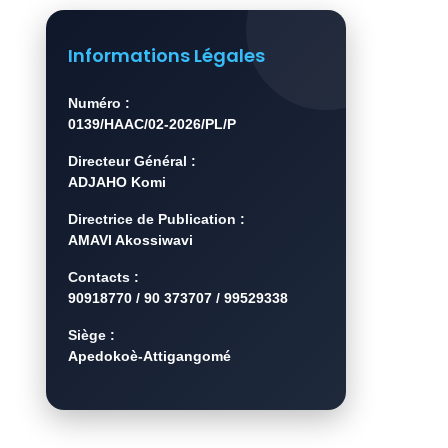
Informations Légales
Numéro :
0139/HAAC/02-2026/PL/P
Directeur Général :
ADJAHO Komi
Directrice de Publication :
AMAVI Akossiwavi
Contacts :
90918770 / 90 373707 / 99529338
Siège :
Apedokoè-Attigangomé