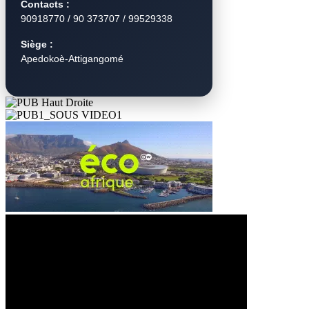
Contacts :
90918770 / 90 373707 / 99529338
Siège :
Apedokoè-Attigangomé