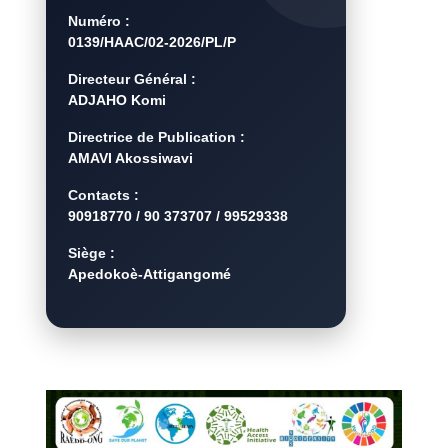
Numéro :
0139/HAAC/02-2026/PL/P
Directeur Général :
ADJAHO Komi
Directrice de Publication :
AMAVI Akossiwavi
Contacts :
90918770 / 90 373707 / 99529338
Siège :
Apedokoè-Attigangomé