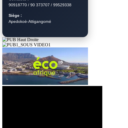
90918770 / 90 373707 / 99529338
Siège :
Apedokoè-Attigangomé