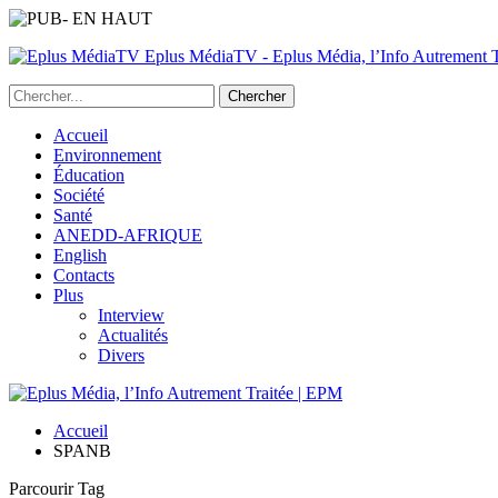
Eplus MédiaTV - Eplus Média, l’Info Autrement Tr
Accueil
Environnement
Éducation
Société
Santé
ANEDD-AFRIQUE
English
Contacts
Plus
Interview
Actualités
Divers
Accueil
SPANB
Parcourir Tag