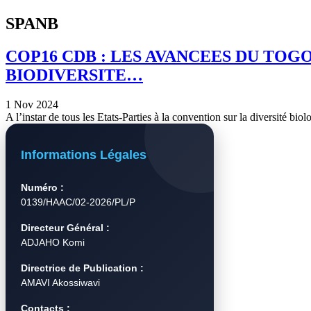
SPANB
COP16 CDB : LES AVANCEES DU TO
BIODIVERSITE…
1 Nov 2024
A l’instar de tous les Etats-Parties à la convention sur la diversité b
Informations Légales
Numéro :
0139/HAAC/02-2026/PL/P
Directeur Général :
ADJAHO Komi
Directrice de Publication :
AMAVI Akossiwavi
Contacts :