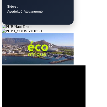
Siège :
Apedokoè-Attigangomé