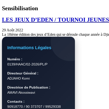
Sensibilisation
LES JEUX D’EDEN / TOURNOI JEUNE
29 Août 2022
La 18ième édition des jeux d’Eden qui se déroule chaque année à Djid
Informations Légales
Numéro :
0139/HAAC/02-2026/PL/P
Directeur Général :
ADJAHO Komi
Directrice de Publication :
AMAVI Akossiwavi
Contacts :
90918770 / 90 373707 / 99529338