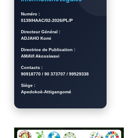
Numéro :
0139/HAAC/02-2026/PL/P
Directeur Général :
ADJAHO Komi
Directrice de Publication :
AMAVI Akossiwavi
Contacts :
90918770 / 90 373707 / 99529338
Siège :
Apedokoè-Attigangomé