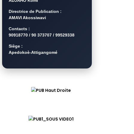
ADJAHO Komi
Directrice de Publication :
AMAVI Akossiwavi
Contacts :
90918770 / 90 373707 / 99529338
Siège :
Apedokoè-Attigangomé