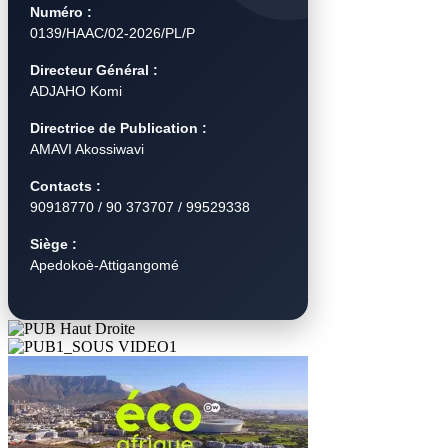
Numéro :
0139/HAAC/02-2026/PL/P
Directeur Général :
ADJAHO Komi
Directrice de Publication :
AMAVI Akossiwavi
Contacts :
90918770 / 90 373707 / 99529338
Siège :
Apedokoè-Attigangomé