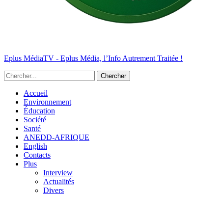
Eplus MédiaTV - Eplus Média, l’Info Autrement Traitée !
Accueil
Environnement
Éducation
Société
Santé
ANEDD-AFRIQUE
English
Contacts
Plus
Interview
Actualités
Divers