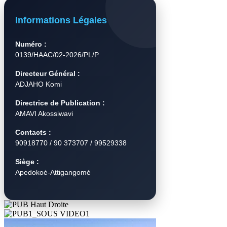
Informations Légales
Numéro :
0139/HAAC/02-2026/PL/P
Directeur Général :
ADJAHO Komi
Directrice de Publication :
AMAVI Akossiwavi
Contacts :
90918770 / 90 373707 / 99529338
Siège :
Apedokoè-Attigangomé